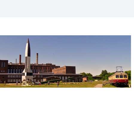
365
Outlook Live