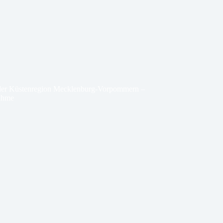
n der Küstenregion Mecklenburg-Vorpommern –
nahme