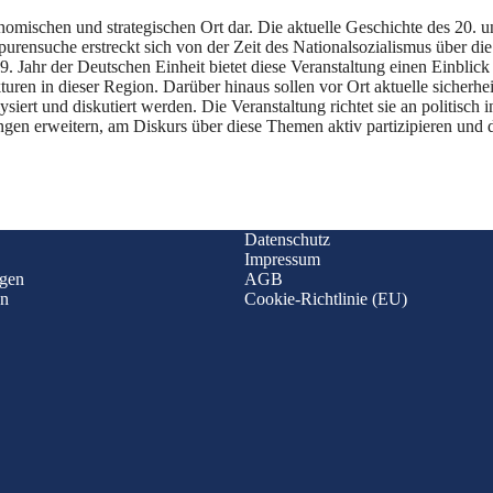
omischen und strategischen Ort dar. Die aktuelle Geschichte des 20. und
urensuche erstreckt sich von der Zeit des Nationalsozialismus über di
ahr der Deutschen Einheit bietet diese Veranstaltung einen Einblick
kturen in dieser Region. Darüber hinaus sollen vor Ort aktuelle sicherh
siert und diskutiert werden. Die Veranstaltung richtet sie an politisch
gen erweitern, am Diskurs über diese Themen aktiv partizipieren und dab
Datenschutz
Impressum
ngen
AGB
en
Cookie-Richtlinie (EU)