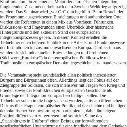
Konfrontation hin zu einer als Motor der europäischen Integration
fungierenden Zusammenarbeit nach dem Zweiten Weltkrieg aufgezeigt
werden. Das Seminar wird „vor Ort“ durchgeführt. Beim Besuch der
im Programm ausgewiesenen Einrichtungen und authentischen Orte
werden die Referenten in einem Mix aus Vorträgen, Führungen,
Diskussions- und Fragerunden einen Überblick über historische
Hintergründe und den aktuellen Stand des europäischen
Integrationsprozesses geben. In diesem Kontext erhalten die
Teilnehmer einen tieferen Einblick in die Arbeits- und Funktionsweise
der Institutionen im zusammenwachsenden Europa. Darüber hinaus
werden sie sich mit aktuellen Entwicklungen und Problemen
(Stichwort „Eurokrise“) in der europäischen Politik sowie mit
Traditionslinien europäischer Demokratiegeschichte auseinandersetzen.
Die Veranstaltung steht grundsätzlich allen politisch interessierten
Bürgern und Bürgerinnen offen. Allerdings liegt der Fokus auf der
Zielgruppe der Soldaten, die sich intensiver mit Fragen von Krieg und
Frieden sowie der konfliktreichen europäischen Geschichte als
Grundlage der Integration Europas beschäftigen sollen. Die
Teilnehmer sollen in die Lage versetzt werden, aktiv am öffentlichen
Diskurs über Fragen europäischer Politik und Geschichte und heutiger
demokratischer Verantwortung zu partizipieren, dabei ihre eigene
Position differenziert zu vertreten und somit im Sinne des
„Staatsbürgers in Uniform“ einen Beitrag zur fortwährenden
gesellschaftlichen Unterstützung für eine friedliche und dem Gedanken