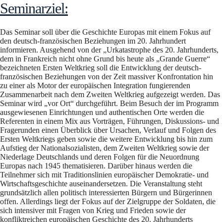
Seminarziel:
Das Seminar soll über die Geschichte Europas mit einem Fokus auf
den deutsch-französischen Beziehungen im 20. Jahrhundert
informieren. Ausgehend von der „Urkatastrophe des 20. Jahrhunderts,
dem in Frankreich nicht ohne Grund bis heute als „Grande Guerre“
bezeichneten Ersten Weltkrieg soll die Entwicklung der deutsch-
französischen Beziehungen von der Zeit massiver Konfrontation hin
zu einer als Motor der europäischen Integration fungierenden
Zusammenarbeit nach dem Zweiten Weltkrieg aufgezeigt werden. Das
Seminar wird „vor Ort“ durchgeführt. Beim Besuch der im Programm
ausgewiesenen Einrichtungen und authentischen Orte werden die
Referenten in einem Mix aus Vorträgen, Führungen, Diskussions- und
Fragerunden einen Überblick über Ursachen, Verlauf und Folgen des
Ersten Weltkriegs geben sowie die weitere Entwicklung bis hin zum
Aufstieg der Nationalsozialisten, dem Zweiten Weltkrieg sowie der
Niederlage Deutschlands und deren Folgen für die Neuordnung
Europas nach 1945 thematisieren. Darüber hinaus werden die
Teilnehmer sich mit Traditionslinien europäischer Demokratie- und
Wirtschaftsgeschichte auseinandersetzen. Die Veranstaltung steht
grundsätzlich allen politisch interessierten Bürgern und Bürgerinnen
offen. Allerdings liegt der Fokus auf der Zielgruppe der Soldaten, die
sich intensiver mit Fragen von Krieg und Frieden sowie der
konfliktreichen europäischen Geschichte des 20. Jahrhunderts