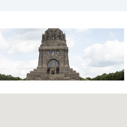
365
Outlook Live