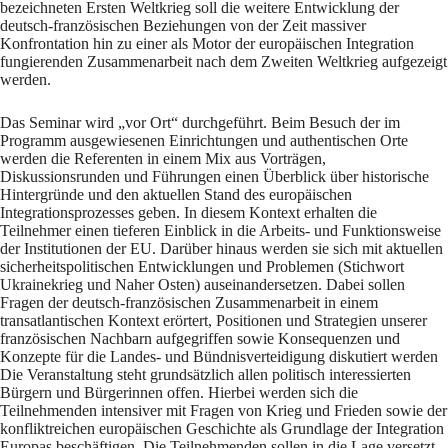
bezeichneten Ersten Weltkrieg soll die weitere Entwicklung der
deutsch-französischen Beziehungen von der Zeit massiver
Konfrontation hin zu einer als Motor der europäischen Integration
fungierenden Zusammenarbeit nach dem Zweiten Weltkrieg aufgezeigt
werden.
Das Seminar wird „vor Ort“ durchgeführt. Beim Besuch der im
Programm ausgewiesenen Einrichtungen und authentischen Orte
werden die Referenten in einem Mix aus Vorträgen,
Diskussionsrunden und Führungen einen Überblick über historische
Hintergründe und den aktuellen Stand des europäischen
Integrationsprozesses geben. In diesem Kontext erhalten die
Teilnehmer einen tieferen Einblick in die Arbeits- und Funktionsweise
der Institutionen der EU. Darüber hinaus werden sie sich mit aktuellen
sicherheitspolitischen Entwicklungen und Problemen (Stichwort
Ukrainekrieg und Naher Osten) auseinandersetzen. Dabei sollen
Fragen der deutsch-französischen Zusammenarbeit in einem
transatlantischen Kontext erörtert, Positionen und Strategien unserer
französischen Nachbarn aufgegriffen sowie Konsequenzen und
Konzepte für die Landes- und Bündnisverteidigung diskutiert werden
Die Veranstaltung steht grundsätzlich allen politisch interessierten
Bürgern und Bürgerinnen offen. Hierbei werden sich die
Teilnehmenden intensiver mit Fragen von Krieg und Frieden sowie der
konfliktreichen europäischen Geschichte als Grundlage der Integration
Europas beschäftigen. Die Teilnehmenden sollen in die Lage versetzt