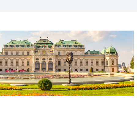
365
Outlook Live