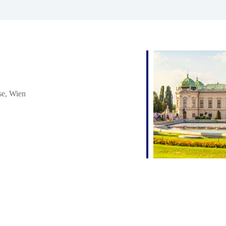
e, Wien
iCalendar
Office 