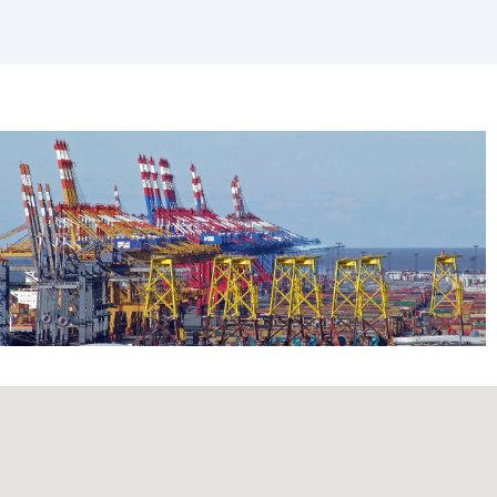
365
Outlook Live