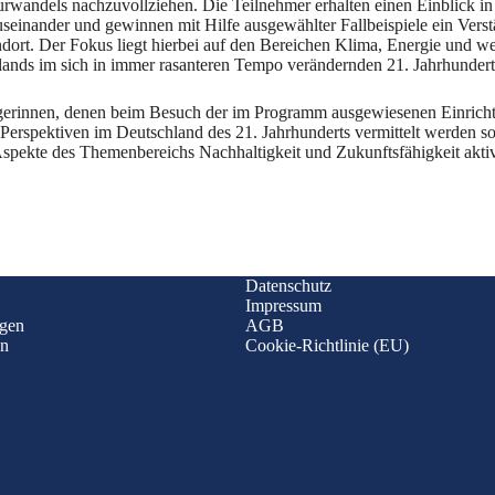
kturwandels nachzuvollziehen. Die Teilnehmer erhalten einen Einblick i
seinander und gewinnen mit Hilfe ausgewählter Fallbeispiele ein Vers
dort. Der Fokus liegt hierbei auf den Bereichen Klima, Energie und we
ands im sich in immer rasanteren Tempo verändernden 21. Jahrhundert 
d Bürgerinnen, denen beim Besuch der im Programm ausgewiesenen Einri
erspektiven im Deutschland des 21. Jahrhunderts vermittelt werden sol
ekte des Themenbereichs Nachhaltigkeit und Zukunftsfähigkeit aktiv par
Datenschutz
Impressum
ngen
AGB
en
Cookie-Richtlinie (EU)