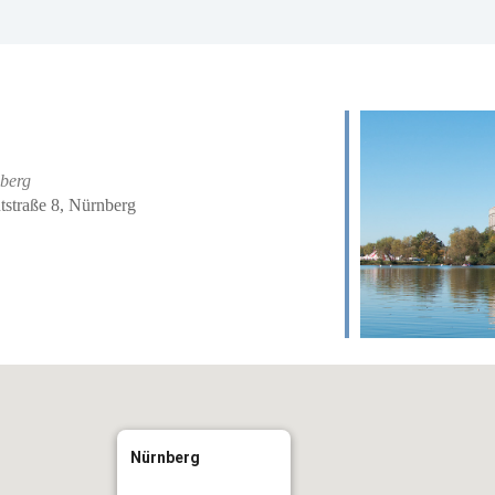
berg
tstraße 8, Nürnberg
iCalendar
Office 
Nürnberg