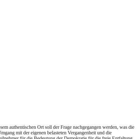
iesem authentischen Ort soll der Frage nachgegangen werden, was die
 Umgang mit der eigenen belasteten Vergangenheit und die
eilnehmer für die Bedeutung der Demokratie für die freie Entfaltung