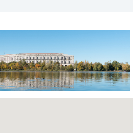
365
Outlook Live