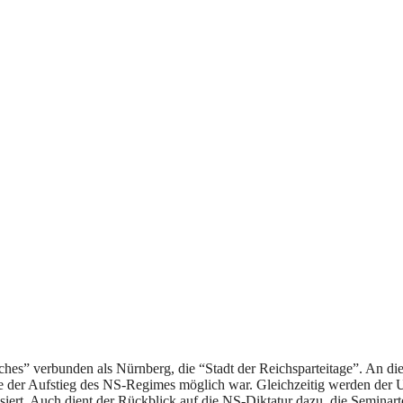
iches” verbunden als Nürnberg, die “Stadt der Reichsparteitage”. An d
wie der Aufstieg des NS-Regimes möglich war. Gleichzeitig werden der
iert. Auch dient der Rückblick auf die NS-Diktatur dazu, die Seminart